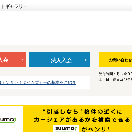
ォトギャラリー
入会
法人入会
お問い合わせ
受付時間：月～金 9:0
土・日・祝日及び年
はカンタン！タイムズカーの基本をご紹介