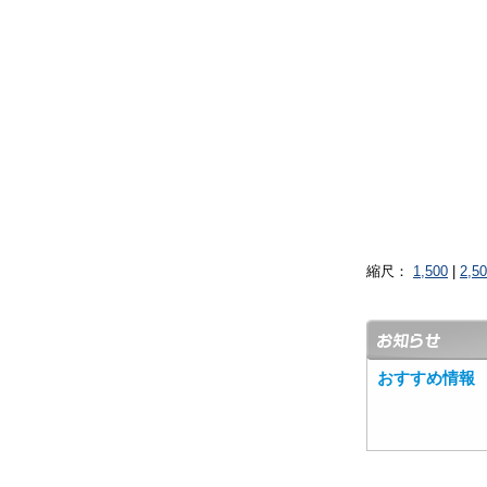
縮尺：
1,500
|
2,5
おすすめ情報