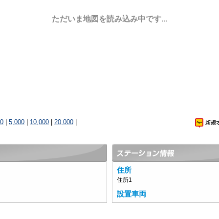
ただいま地図を読み込み中です...
00
|
5,000
|
10,000
|
20,000
|
住所
住所1
設置車両