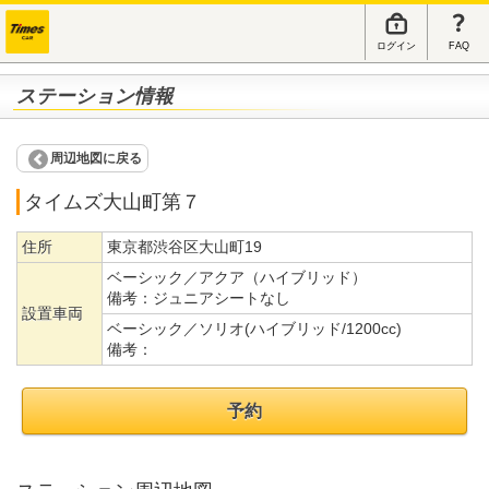
ログイン
FAQ
ステーション情報
周辺地図に戻る
タイムズ大山町第７
住所
東京都渋谷区大山町19
ベーシック／アクア（ハイブリッド）
備考：
ジュニアシートなし
設置車両
ベーシック／ソリオ(ハイブリッド/1200cc)
備考：
予約