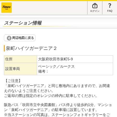
ログイン
FAQ
ステーション情報
周辺地図に戻る
泉町ハイツガーデニア２
住所
大阪府吹田市泉町5-9
ベーシック／ルークス
設置車両
備考：
【ご注意】
「泉町ハイツガーデニア」と同じ敷地内にありますので、お間違
えのないようご注意ください。
ご返却の際は指定のオレンジの枠内に駐車してください。
阪急バス「吹田市立中央図書館」バス停より徒歩約1分、マンショ
ン「泉町ハイツガーデニア」の駐車場に設置しています。
※当ステーションの写真は、ステーションフォトギャラリーをご