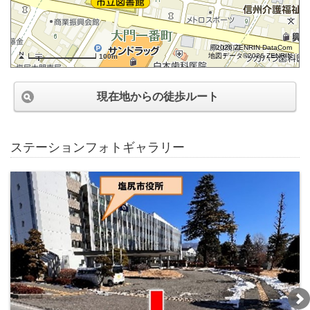
©2026 ZENRIN DataCom
地図データ©2026 ZENRIN
100m
現在地からの徒歩ルート
ステーションフォトギャラリー