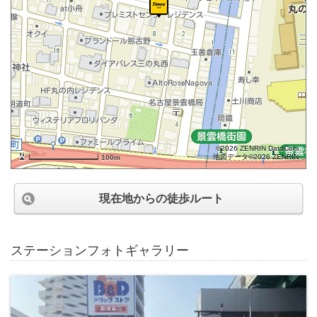
©2026 ZENRIN DataCom
地図データ©2026 ZENRIN
100m
現在地からの徒歩ルート
ステーションフォトギャラリー