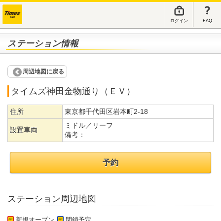
ログイン
FAQ
ステーション情報
周辺地図に戻る
タイムズ神田金物通り（ＥＶ）
住所
東京都千代田区岩本町2-18
ミドル／リーフ
設置車両
備考：
予約
ステーション周辺地図
新規オープン
閉鎖予定