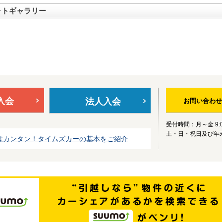
ォトギャラリー
入会
法人入会
お問い合わせ
受付時間：月～金 9:0
土・日・祝日及び年
はカンタン！タイムズカーの基本をご紹介