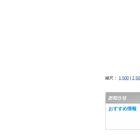
縮尺：
1,500
|
2,5
おすすめ情報