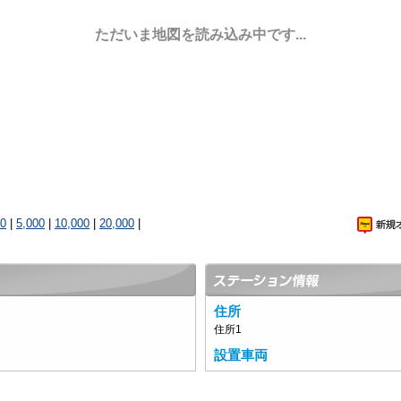
ただいま地図を読み込み中です...
00
|
5,000
|
10,000
|
20,000
|
住所
住所1
設置車両