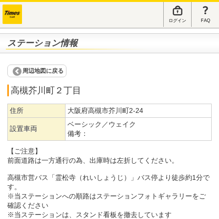
ログイン
FAQ
ステーション情報
周辺地図に戻る
高槻芥川町２丁目
住所
大阪府高槻市芥川町2-24
ベーシック／ウェイク
設置車両
備考：
【ご注意】
前面道路は一方通行の為、出庫時は左折してください。
高槻市営バス「霊松寺（れいしょうじ）」バス停より徒歩約1分で
す。
※当ステーションへの順路はステーションフォトギャラリーをご
確認ください
※当ステーションは、スタンド看板を撤去しています