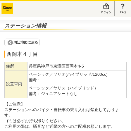
ログイン
FAQ
ステーション情報
周辺地図に戻る
西岡本４丁目
住所
兵庫県神戸市東灘区西岡本4-5
ベーシック／ソリオ(ハイブリッド/1200cc)
備考：
設置車両
ベーシック／ヤリス（ハイブリッド）
備考：
ジュニアシートなし
【ご注意】
ステーションへのバイク・自転車の乗り入れは禁止しておりま
す。
ゴミは必ずお持ち帰りください。
ご利用の際は、騒音など近隣の方へのご配慮お願いします。