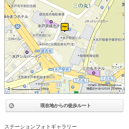
©2026 ZENRIN DataCom
地図データ©2026 ZENRIN
100m
現在地からの徒歩ルート
ステーションフォトギャラリー