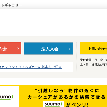
ォトギャラリー
入会
法人入会
お問い合わせ
受付時間：月～金 9:0
土・日・祝日及び年
はカンタン！タイムズカーの基本をご紹介