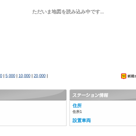
ただいま地図を読み込み中です...
00
|
5,000
|
10,000
|
20,000
|
住所
住所1
設置車両