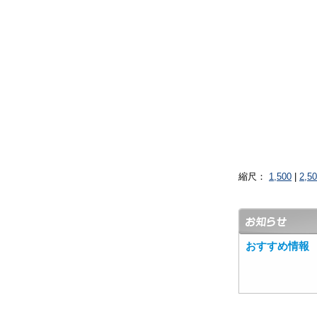
縮尺：
1,500
|
2,5
おすすめ情報