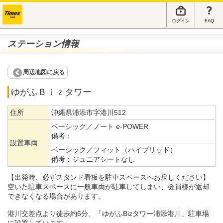
ログイン
FAQ
ステーション情報
周辺地図に戻る
ゆがふＢｉｚタワー
住所
沖縄県浦添市字港川512
ベーシック／ノート e-POWER
備考：
設置車両
ベーシック／フィット（ハイブリッド）
備考：
ジュニアシートなし
【出発時、必ずスタンド看板を駐車スペースへお戻しください】
空いた駐車スペースに一般車両が駐車してしまい、会員様が返却
できなくなる場合があります。
港川交差点より徒歩約6分、「ゆがふBizタワー浦添港川」駐車場