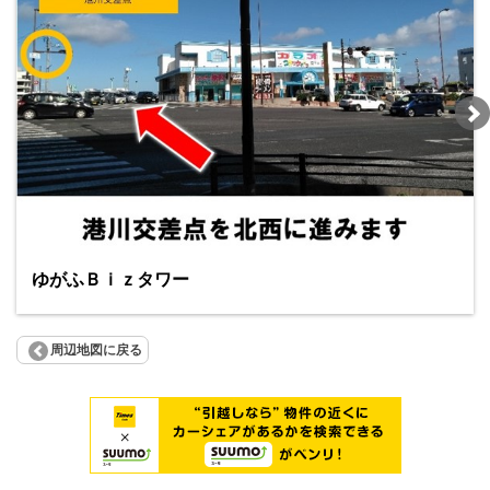
ゆがふＢｉｚタワー
周辺地図に戻る