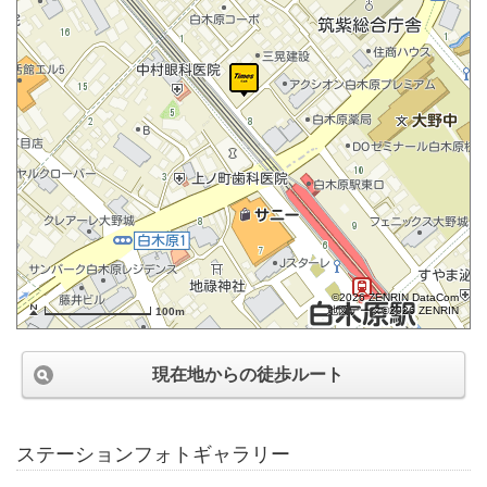
©2026 ZENRIN DataCom
地図データ©2026 ZENRIN
100m
現在地からの徒歩ルート
ステーションフォトギャラリー