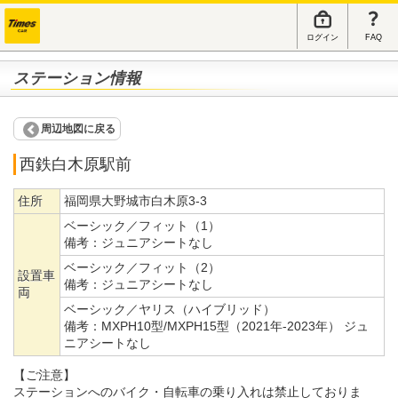
ログイン
FAQ
ステーション情報
周辺地図に戻る
西鉄白木原駅前
住所
福岡県大野城市白木原3-3
ベーシック／フィット（1）
備考：
ジュニアシートなし
ベーシック／フィット（2）
設置車
備考：
ジュニアシートなし
両
ベーシック／ヤリス（ハイブリッド）
備考：
MXPH10型/MXPH15型（2021年-2023年） ジュ
ニアシートなし
【ご注意】
ステーションへのバイク・自転車の乗り入れは禁止しておりま