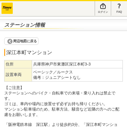
ログイン
FAQ
ステーション情報
周辺地図に戻る
深江本町マンション
住所
兵庫県神戸市東灘区深江本町3-3
ベーシック／ルークス
設置車両
備考：
ジュニアシートなし
【ご注意】
ステーションへのバイク・自転車での来場・乗り入れは禁止で
す。
ゴミは、車内や場内に放置せず必ずお持ち帰りください。
マンション駐車場のため、駐車方法、騒音など近隣の方へのご配
慮をお願いします。
「阪神電鉄本線 深江駅」より徒歩約3分、「深江本町マンショ