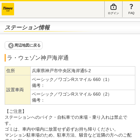
ログイン
FAQ
ステーション情報
周辺地図に戻る
ラ・ウェゾン神戸海岸通
住所
兵庫県神戸市中央区海岸通5-2
ベーシック／ワゴンRスマイル 660（1）
備考：
設置車両
ベーシック／ワゴンRスマイル 660（2）
備考：
【ご注意】
ステーションへのバイク・自転車での来場・乗り入れは禁止で
す。
ゴミは、車内や場内に放置せず必ずお持ち帰りください。
マンション駐車場のため、駐車方法、騒音など近隣の方へのご配