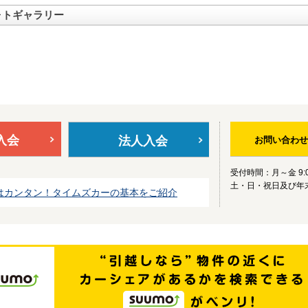
ォトギャラリー
入会
法人入会
お問い合わせ
受付時間：月～金 9:0
土・日・祝日及び年
はカンタン！タイムズカーの基本をご紹介