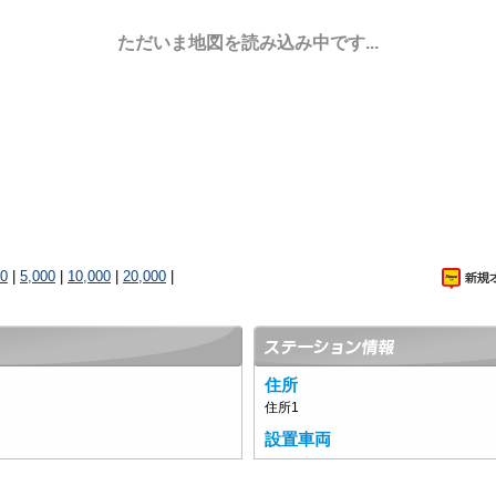
ただいま地図を読み込み中です...
00
|
5,000
|
10,000
|
20,000
|
住所
住所1
設置車両