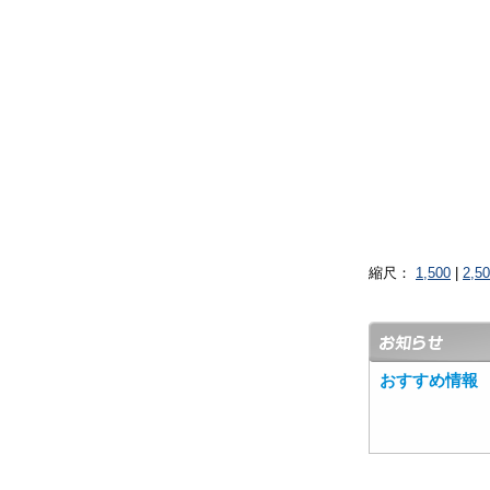
縮尺：
1,500
|
2,5
おすすめ情報