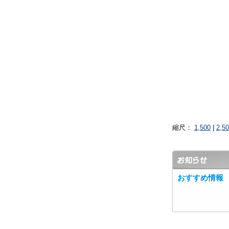
縮尺：
1,500
|
2,5
おすすめ情報