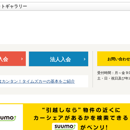
ォトギャラリー
入会
法人入会
お問い合わせ
受付時間：月～金 9:0
土・日・祝日及び年
はカンタン！タイムズカーの基本をご紹介