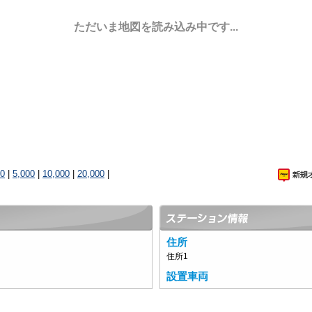
ただいま地図を読み込み中です...
00
|
5,000
|
10,000
|
20,000
|
住所
住所1
設置車両