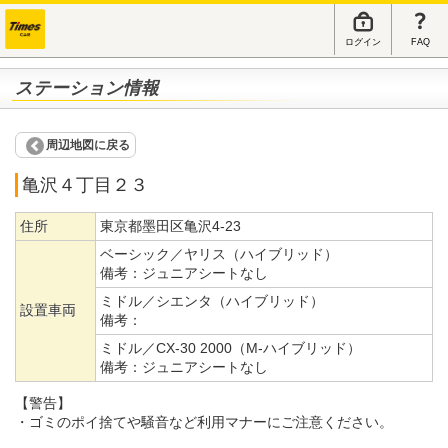
ログイン
FAQ
ステーション情報
周辺地図に戻る
亀沢４丁目２３
住所
東京都墨田区亀沢4-23
ベーシック／ヤリス（ハイブリッド）
備考：
ジュニアシートなし
ミドル／シエンタ（ハイブリッド）
設置車両
備考：
ミドル／CX-30 2000（M-ハイブリッド）
備考：
ジュニアシートなし
【警告】
・ゴミのポイ捨てや騒音など利用マナーにご注意ください。