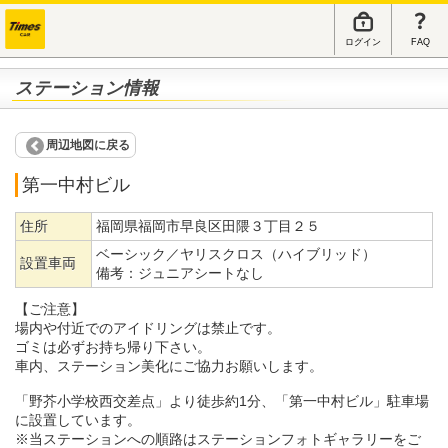
ログイン
FAQ
ステーション情報
周辺地図に戻る
第一中村ビル
住所
福岡県福岡市早良区田隈３丁目２５
ベーシック／ヤリスクロス（ハイブリッド）
設置車両
備考：
ジュニアシートなし
【ご注意】
場内や付近でのアイドリングは禁止です。
ゴミは必ずお持ち帰り下さい。
車内、ステーション美化にご協力お願いします。
「野芥小学校西交差点」より徒歩約1分、「第一中村ビル」駐車場
に設置しています。
※当ステーションへの順路はステーションフォトギャラリーをご