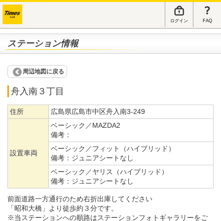
ログイン
FAQ
ステーション情報
周辺地図に戻る
舟入南３丁目
住所
広島県広島市中区舟入南3-249
ベーシック／MAZDA2
備考：
ベーシック／フィット（ハイブリッド）
設置車両
備考：
ジュニアシートなし
ベーシック／ヤリス（ハイブリッド）
備考：
ジュニアシートなし
前面道路一方通行のため右折出庫してください
「昭和大橋」より徒歩約３分です。
※当ステーションへの順路はステーションフォトギャラリーをご