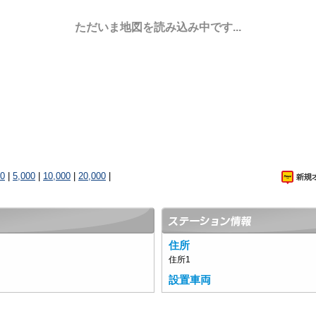
ただいま地図を読み込み中です...
00
|
5,000
|
10,000
|
20,000
|
住所
住所1
設置車両