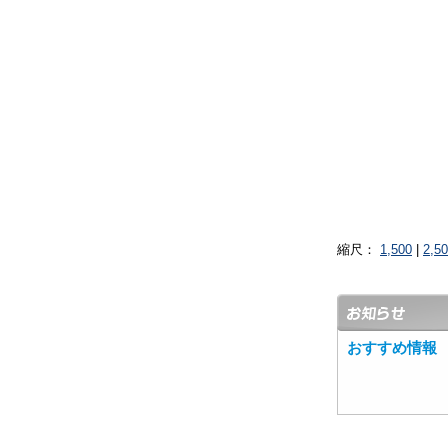
縮尺：
1,500
|
2,5
おすすめ情報