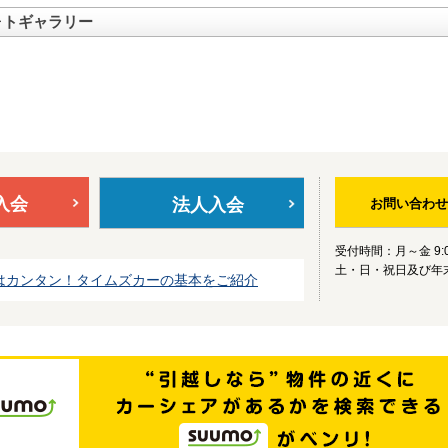
ォトギャラリー
入会
法人入会
お問い合わせ
受付時間：月～金 9:0
土・日・祝日及び年
はカンタン！タイムズカーの基本をご紹介