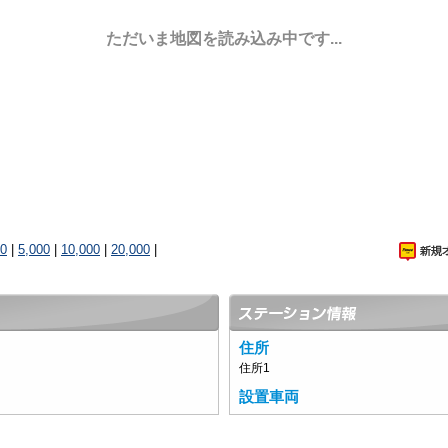
ただいま地図を読み込み中です...
00
|
5,000
|
10,000
|
20,000
|
住所
住所1
設置車両