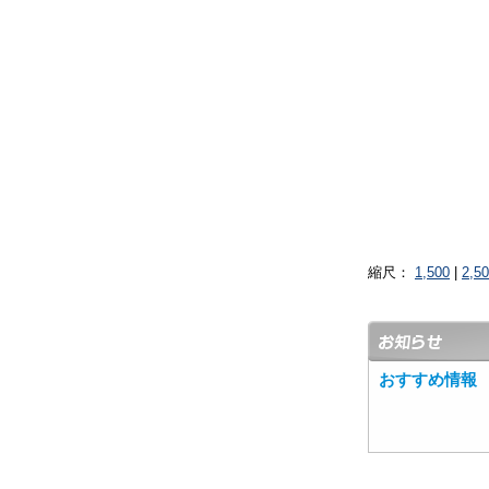
縮尺：
1,500
|
2,5
おすすめ情報