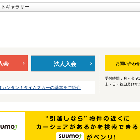
ォトギャラリー
入会
法人入会
お問い合わせ
受付時間：月～金 9:0
土・日・祝日及び年
はカンタン！タイムズカーの基本をご紹介