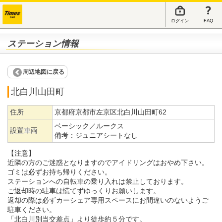
ログイン
FAQ
ステーション情報
周辺地図に戻る
北白川山田町
住所
京都府京都市左京区北白川山田町62
ベーシック／ルークス
設置車両
備考：
ジュニアシートなし
【注意】
近隣の方のご迷惑となりますのでアイドリングはおやめ下さい。
ゴミは必ずお持ち帰りください。
ステーションへの自転車の乗り入れは禁止しております。
ご返却時の駐車は慌てずゆっくりお願いします。
返却の際は必ずカーシェア専用スペースにお間違いのないようご
駐車ください。
「北白川別当交差点」より徒歩約５分です。