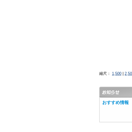
縮尺：
1,500
|
2,5
おすすめ情報