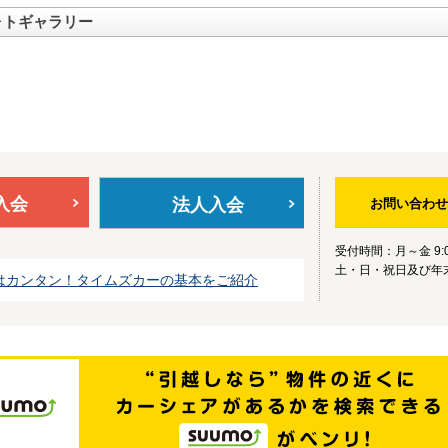
ォトギャラリー
入会
法人入会
お問い合わせ
受付時間：月～金 9:0
土・日・祝日及び年
はカンタン！タイムズカーの基本をご紹介