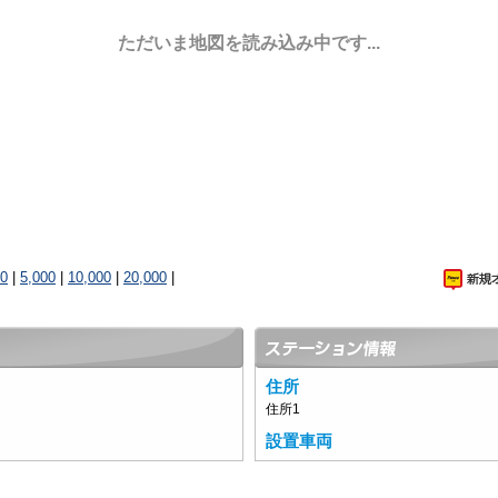
ただいま地図を読み込み中です...
00
|
5,000
|
10,000
|
20,000
|
住所
住所1
設置車両