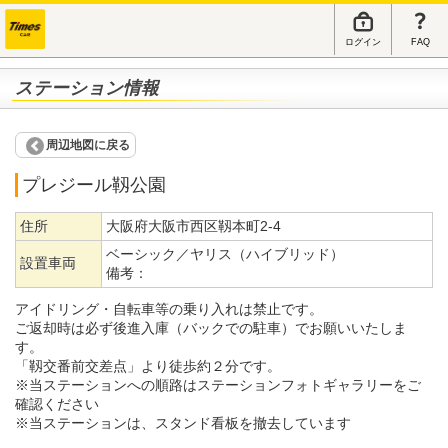
ログイン
FAQ
ステーション情報
周辺地図に戻る
プレジール靱公園
住所
大阪府大阪市西区靱本町2-4
ベーシック／ヤリス（ハイブリッド）
設置車両
備考：
アイドリング・自転車等の乗り入れは禁止です。
ご返却時は必ず後進入庫（バックでの駐車）でお願いいたしま
す。
「靱交番前交差点」より徒歩約２分です。
※当ステーションへの順路はステーションフォトギャラリーをご
確認ください
※当ステーションは、スタンド看板を撤去しています