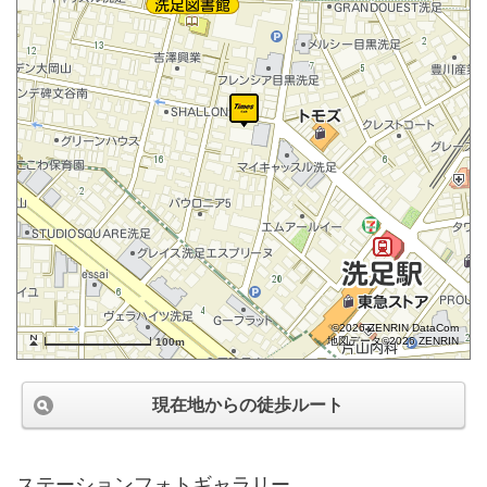
©2026 ZENRIN DataCom
地図データ©2026 ZENRIN
100m
現在地からの徒歩ルート
ステーションフォトギャラリー