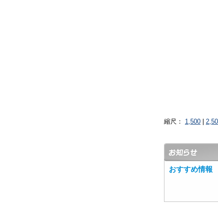
縮尺：
1,500
|
2,5
おすすめ情報