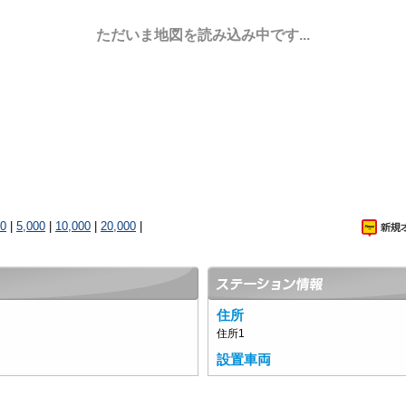
ただいま地図を読み込み中です...
00
|
5,000
|
10,000
|
20,000
|
住所
住所1
設置車両