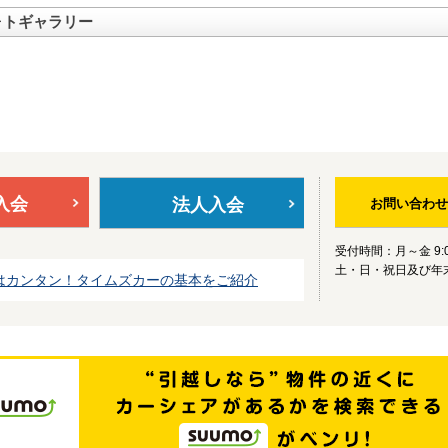
ォトギャラリー
入会
法人入会
お問い合わせ
受付時間：月～金 9:0
土・日・祝日及び年
はカンタン！タイムズカーの基本をご紹介