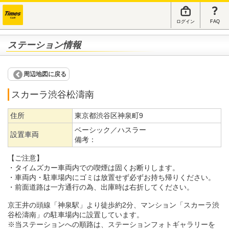
ログイン
FAQ
ステーション情報
周辺地図に戻る
スカーラ渋谷松濤南
住所
東京都渋谷区神泉町9
ベーシック／ハスラー
設置車両
備考：
【ご注意】
・タイムズカー車両内での喫煙は固くお断りします。
・車両内・駐車場内にゴミは放置せず必ずお持ち帰りください。
・前面道路は一方通行の為、出庫時は右折してください。
京王井の頭線「神泉駅」より徒歩約2分、マンション「スカーラ渋
谷松濤南」の駐車場内に設置しています。
※当ステーションへの順路は、ステーションフォトギャラリーを