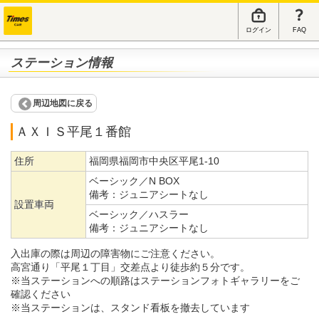
ログイン
FAQ
ステーション情報
周辺地図に戻る
ＡＸＩＳ平尾１番館
住所
福岡県福岡市中央区平尾1-10
ベーシック／N BOX
備考：
ジュニアシートなし
設置車両
ベーシック／ハスラー
備考：
ジュニアシートなし
入出庫の際は周辺の障害物にご注意ください。
高宮通り「平尾１丁目」交差点より徒歩約５分です。
※当ステーションへの順路はステーションフォトギャラリーをご
確認ください
※当ステーションは、スタンド看板を撤去しています