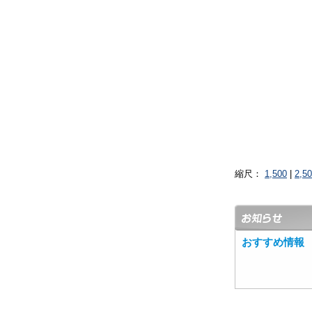
縮尺：
1,500
|
2,5
おすすめ情報