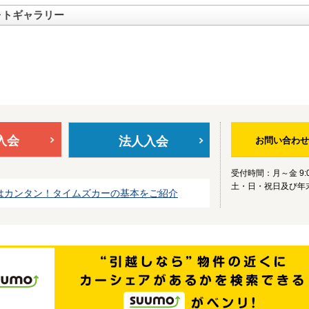
ォトギャラリー
入会
法人入会
お問い合わせ
受付時間：月～金 9:0
土・日・祝日及び年
はカンタン！タイムズカーの基本をご紹介