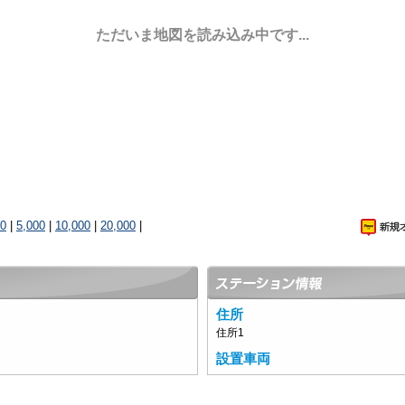
ただいま地図を読み込み中です...
00
|
5,000
|
10,000
|
20,000
|
住所
住所1
設置車両