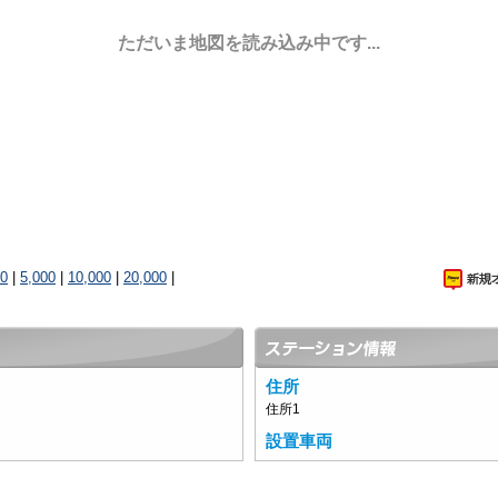
ただいま地図を読み込み中です...
00
|
5,000
|
10,000
|
20,000
|
住所
住所1
設置車両