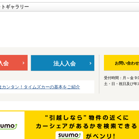
ォトギャラリー
入会
法人入会
お問い合わせ
受付時間：月～金 9:0
土・日・祝日及び年
はカンタン！タイムズカーの基本をご紹介