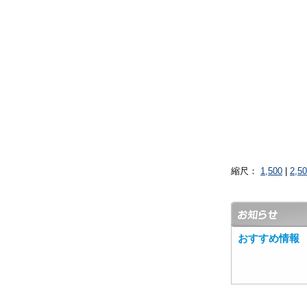
縮尺：
1,500
|
2,5
おすすめ情報