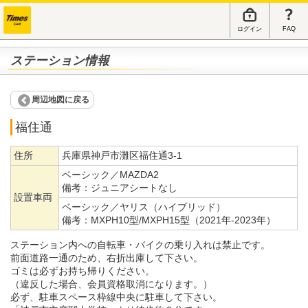
ログイン
FAQ
ステーション情報
周辺地図に戻る
福住通
住所
兵庫県神戸市灘区福住通3-1
ベーシック／MAZDA2
備考：
ジュニアシートなし
設置車両
ベーシック／ヤリス（ハイブリッド）
備考：
MXPH10型/MXPH15型（2021年-2023年）
ステーション内への自転車・バイクの乗り入れは禁止です。
前面道路一通のため、右折出庫して下さい。
ゴミは必ずお持ち帰りください。
（違反した場合、会員資格取消になります。）
必ず、駐車スペース枠線中央に駐車して下さい。