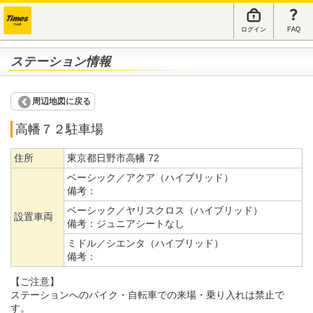
ログイン
FAQ
ステーション情報
周辺地図に戻る
高幡７２駐車場
住所
東京都日野市高幡 72
ベーシック／アクア（ハイブリッド）
備考：
ベーシック／ヤリスクロス（ハイブリッド）
設置車両
備考：
ジュニアシートなし
ミドル／シエンタ（ハイブリッド）
備考：
【ご注意】
ステーションへのバイク・自転車での来場・乗り入れは禁止で
す。