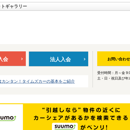
ォトギャラリー
入会
法人入会
お問い合わせ
受付時間：月～金 9:0
土・日・祝日及び年
はカンタン！タイムズカーの基本をご紹介