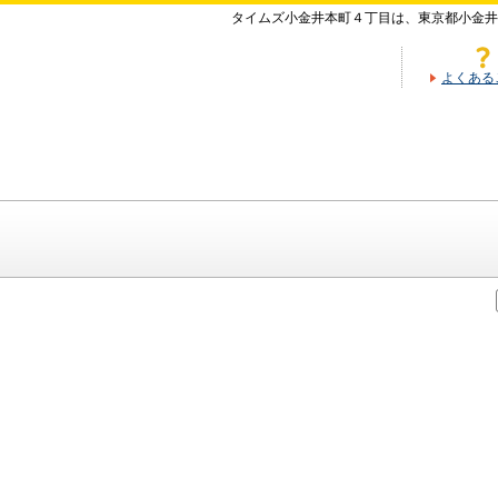
タイムズ小金井本町４丁目は、東京都小金井
よくある