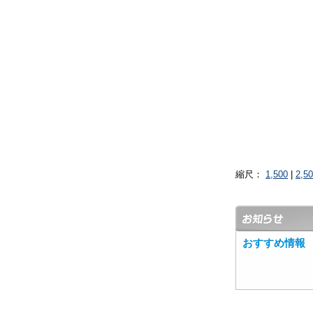
縮尺：
1,500
|
2,5
おすすめ情報