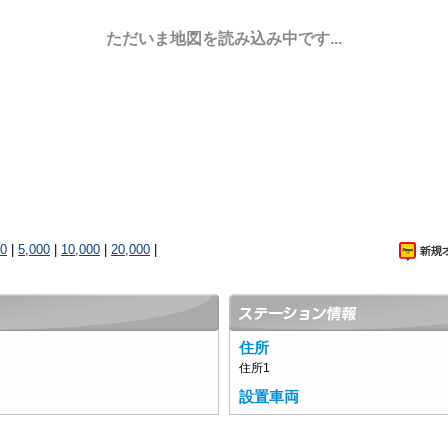
ただいま地図を読み込み中です...
00
|
5,000
|
10,000
|
20,000
|
住所
住所1
設置車両