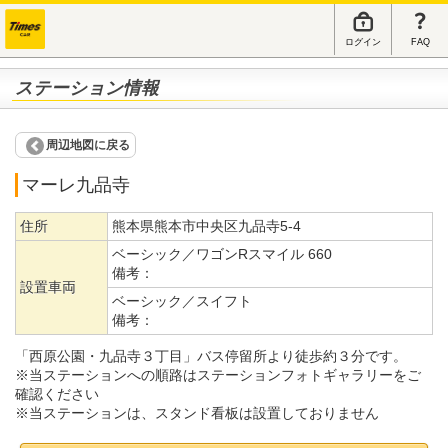
ログイン
FAQ
ステーション情報
周辺地図に戻る
マーレ九品寺
住所
熊本県熊本市中央区九品寺5-4
ベーシック／ワゴンRスマイル 660
備考：
設置車両
ベーシック／スイフト
備考：
「西原公園・九品寺３丁目」バス停留所より徒歩約３分です。
※当ステーションへの順路はステーションフォトギャラリーをご
確認ください
※当ステーションは、スタンド看板は設置しておりません