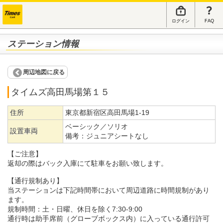
ログイン
FAQ
ステーション情報
周辺地図に戻る
タイムズ高田馬場第１５
住所
東京都新宿区高田馬場1-19
ベーシック／ソリオ
設置車両
備考：
ジュニアシートなし
【ご注意】
返却の際はバック入庫にて駐車をお願い致します。
【通行規制あり】
当ステーションは下記時間帯において周辺道路に時間規制があり
ます。
規制時間：土・日曜、休日を除く7:30-9:00
通行時は助手席前（グローブボックス内）に入っている通行許可