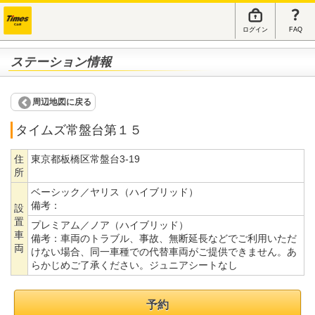
ログイン
FAQ
ステーション情報
周辺地図に戻る
タイムズ常盤台第１５
住
東京都板橋区常盤台3-19
所
ベーシック／ヤリス（ハイブリッド）
備考：
設
置
プレミアム／ノア（ハイブリッド）
車
備考：
車両のトラブル、事故、無断延長などでご利用いただ
両
けない場合、同一車種での代替車両がご提供できません。あ
らかじめご了承ください。ジュニアシートなし
予約