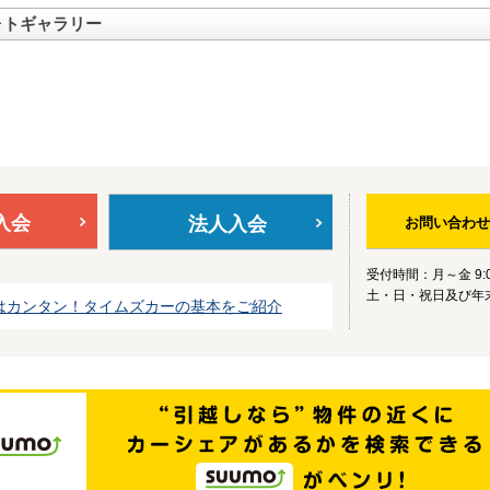
ォトギャラリー
入会
法人入会
お問い合わせ
受付時間：月～金 9:0
土・日・祝日及び年
はカンタン！タイムズカーの基本をご紹介