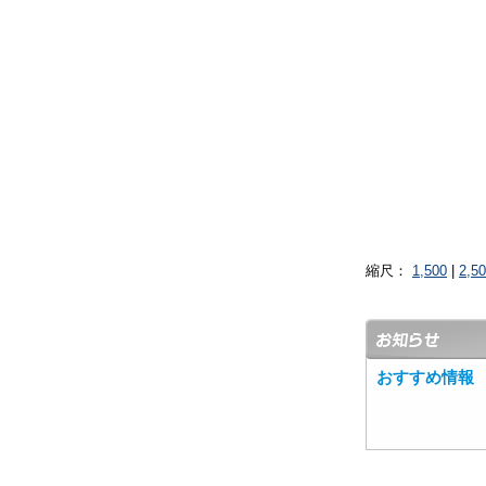
縮尺：
1,500
|
2,5
おすすめ情報