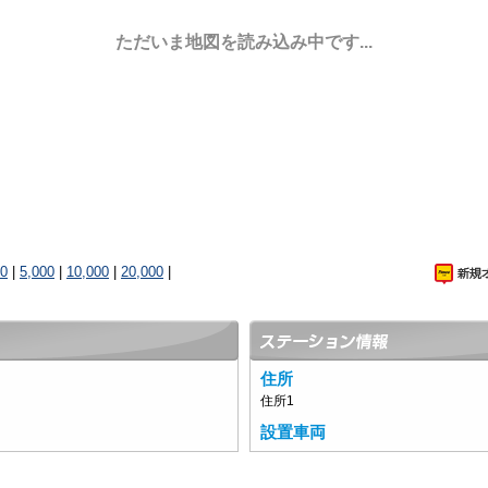
ただいま地図を読み込み中です...
00
|
5,000
|
10,000
|
20,000
|
住所
住所1
設置車両