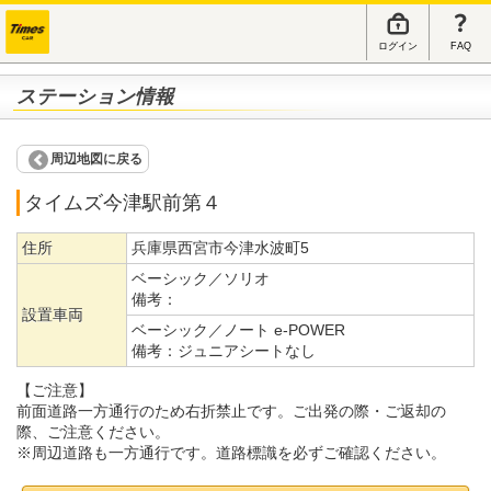
ログイン
FAQ
ステーション情報
周辺地図に戻る
タイムズ今津駅前第４
住所
兵庫県西宮市今津水波町5
ベーシック／ソリオ
備考：
設置車両
ベーシック／ノート e-POWER
備考：
ジュニアシートなし
【ご注意】
前面道路一方通行のため右折禁止です。ご出発の際・ご返却の
際、ご注意ください。
※周辺道路も一方通行です。道路標識を必ずご確認ください。