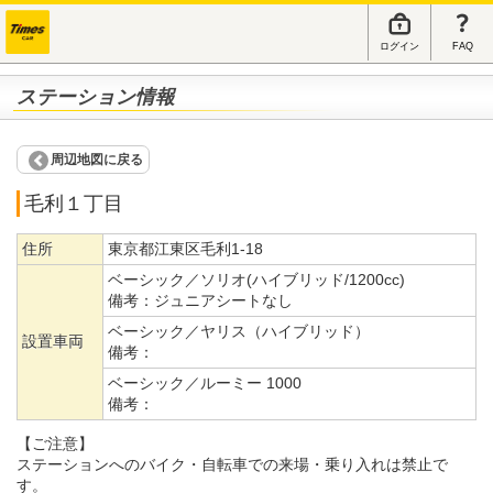
ログイン
FAQ
ステーション情報
周辺地図に戻る
毛利１丁目
住所
東京都江東区毛利1-18
ベーシック／ソリオ(ハイブリッド/1200cc)
備考：
ジュニアシートなし
ベーシック／ヤリス（ハイブリッド）
設置車両
備考：
ベーシック／ルーミー 1000
備考：
【ご注意】
ステーションへのバイク・自転車での来場・乗り入れは禁止で
す。