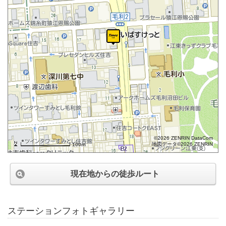
©2026 ZENRIN DataCom
地図データ©2026 ZENRIN
100m
現在地からの徒歩ルート
ステーションフォトギャラリー