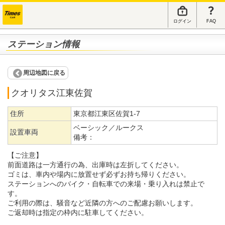
ログイン
FAQ
ステーション情報
周辺地図に戻る
クオリタス江東佐賀
住所
東京都江東区佐賀1-7
ベーシック／ルークス
設置車両
備考：
【ご注意】
前面道路は一方通行の為、出庫時は左折してください。
ゴミは、車内や場内に放置せず必ずお持ち帰りください。
ステーションへのバイク・自転車での来場・乗り入れは禁止で
す。
ご利用の際は、騒音など近隣の方へのご配慮お願いします。
ご返却時は指定の枠内に駐車してください。