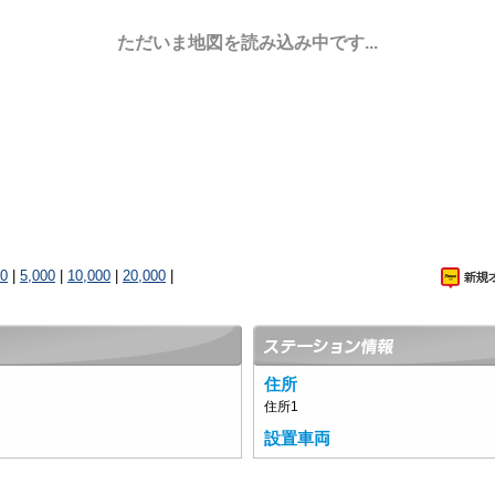
ただいま地図を読み込み中です...
00
|
5,000
|
10,000
|
20,000
|
住所
住所1
設置車両