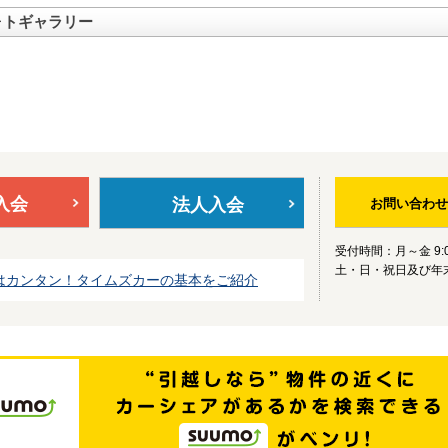
ォトギャラリー
入会
法人入会
お問い合わせ
受付時間：月～金 9:0
土・日・祝日及び年
はカンタン！タイムズカーの基本をご紹介