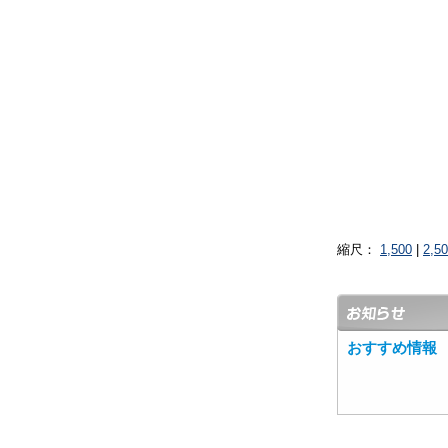
縮尺：
1,500
|
2,5
おすすめ情報