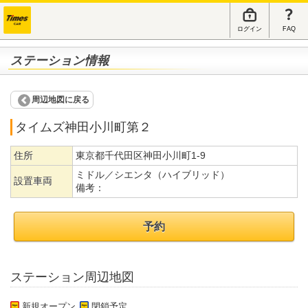
ログイン
FAQ
ステーション情報
周辺地図に戻る
タイムズ神田小川町第２
住所
東京都千代田区神田小川町1-9
ミドル／シエンタ（ハイブリッド）
設置車両
備考：
予約
ステーション周辺地図
新規オープン
閉鎖予定