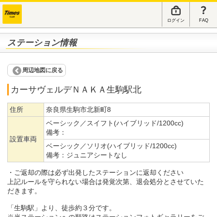
ログイン
FAQ
ステーション情報
周辺地図に戻る
カーサヴェルデＮＡＫＡ生駒駅北
住所
奈良県生駒市北新町8
ベーシック／スイフト(ハイブリッド/1200cc)
備考：
設置車両
ベーシック／ソリオ(ハイブリッド/1200cc)
備考：
ジュニアシートなし
・ご返却の際は必ず出発したステーションに返却ください
上記ルールを守られない場合は発覚次第、退会処分とさせていた
だきます。
「生駒駅」より、徒歩約３分です。