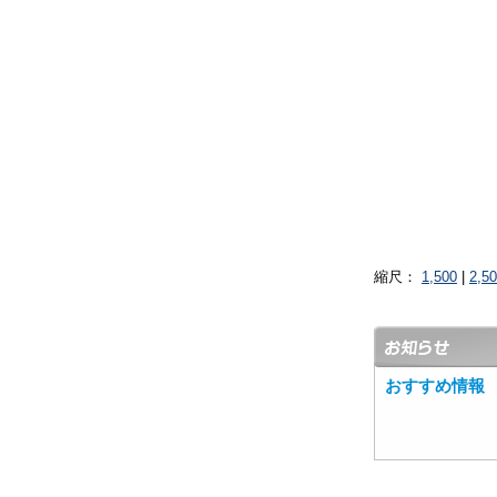
縮尺：
1,500
|
2,5
おすすめ情報