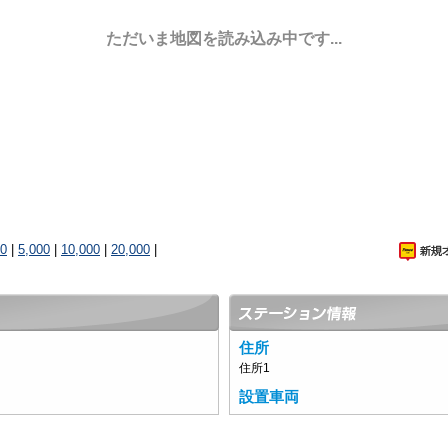
ただいま地図を読み込み中です...
00
|
5,000
|
10,000
|
20,000
|
住所
住所1
設置車両