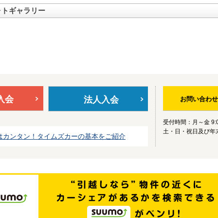
ォトギャラリー
入会
法人入会
お問い合わせ
受付時間：月～金 9:0
土・日・祝日及び年
はカンタン！タイムズカーの基本をご紹介