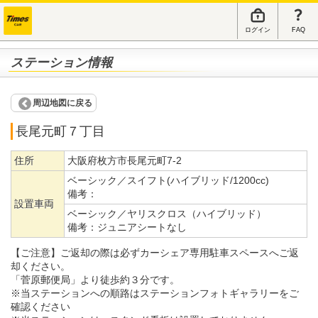
ログイン
FAQ
ステーション情報
周辺地図に戻る
長尾元町７丁目
住所
大阪府枚方市長尾元町7-2
ベーシック／スイフト(ハイブリッド/1200cc)
備考：
設置車両
ベーシック／ヤリスクロス（ハイブリッド）
備考：
ジュニアシートなし
【ご注意】ご返却の際は必ずカーシェア専用駐車スペースへご返
却ください。
「菅原郵便局」より徒歩約３分です。
※当ステーションへの順路はステーションフォトギャラリーをご
確認ください