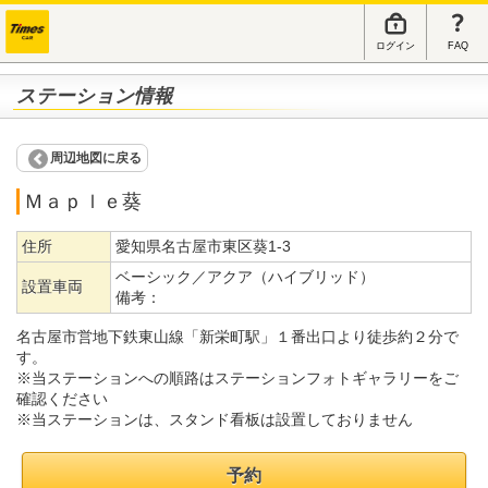
ログイン
FAQ
ステーション情報
周辺地図に戻る
Ｍａｐｌｅ葵
住所
愛知県名古屋市東区葵1-3
ベーシック／アクア（ハイブリッド）
設置車両
備考：
名古屋市営地下鉄東山線「新栄町駅」１番出口より徒歩約２分で
す。
※当ステーションへの順路はステーションフォトギャラリーをご
確認ください
※当ステーションは、スタンド看板は設置しておりません
予約