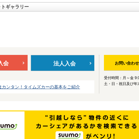
ォトギャラリー
入会
法人入会
お問い合わせ
受付時間：月～金 9:0
土・日・祝日及び年
はカンタン！タイムズカーの基本をご紹介