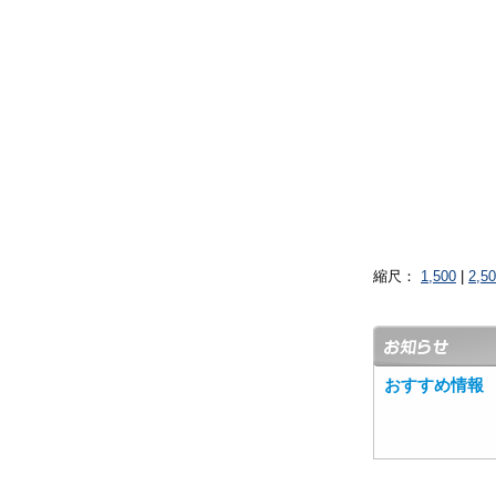
縮尺：
1,500
|
2,5
おすすめ情報