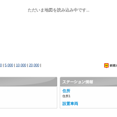
ただいま地図を読み込み中です...
00
|
5,000
|
10,000
|
20,000
|
住所
住所1
設置車両