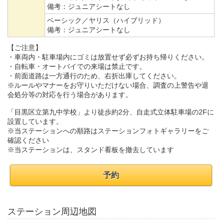
備考：
ジュニアシートなし
ベーシック／ヤリス（ハイブリッド）
備考：
ジュニアシートなし
【ご注意】
・車両内・駐車場内にゴミは放置せず必ずお持ち帰りください。
・自転車・オートバイでの来場は禁止です。
・前面道路は一方通行のため、右折出庫してください。
※ルールやマナーをお守りいただけない場合、調査の上警告や退
会処分等の対応を行う場合があります。
「目黒区立第九中学校」より徒歩約2分、自走式立体駐車場の2Fに
設置しています。
※当ステーションへの順路はステーションフォトギャラリーをご
確認ください
※当ステーションは、スタンド看板を撤去しています
予約
ステーション周辺地図