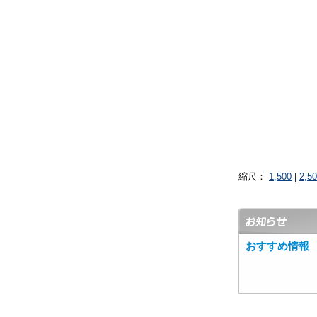
縮尺：
1,500
|
2,5
おすすめ情報