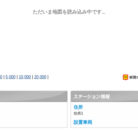
ただいま地図を読み込み中です...
00
|
5,000
|
10,000
|
20,000
|
住所
住所1
設置車両