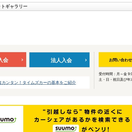
ォトギャラリー
入会
法人入会
お問い合わせ
受付時間：月～金 9:0
土・日・祝日及び年
はカンタン！タイムズカーの基本をご紹介